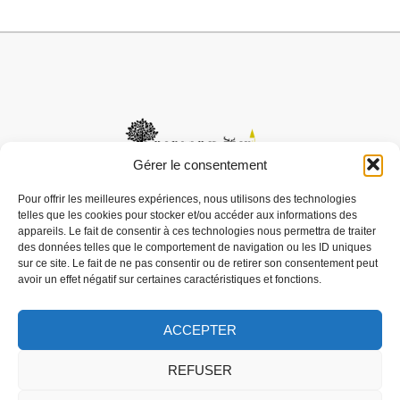
Gérer le consentement
Pour offrir les meilleures expériences, nous utilisons des technologies
telles que les cookies pour stocker et/ou accéder aux informations des
Mairie de Boismorand
appareils. Le fait de consentir à ces technologies nous permettra de traiter
Rue de la mairie
des données telles que le comportement de navigation ou les ID uniques
sur ce site. Le fait de ne pas consentir ou de retirer son consentement peut
45290 BOISMORAND
avoir un effet négatif sur certaines caractéristiques et fonctions.
02 38 31 82 69
Nous contacter
ACCEPTER
Horaires d'ouverture
Mme PRESSOIR Christelle vous accueille:
REFUSER
Lundi de 8h30 à 12h00