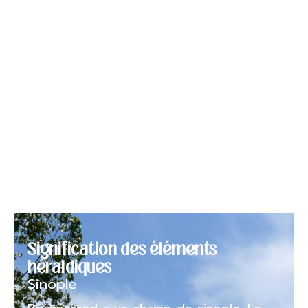
Les armes de Boismorand
Le blason officiel
Les armes de Boismorand se blasonnent
ainsi :
« De sinople au daim élancé d’argent
ramé et onglé d’or, à la bordure du
même chargée de six tourteaux d’azur
posés en pal trois et trois »
Signification des éléments
héraldiques
Sinople