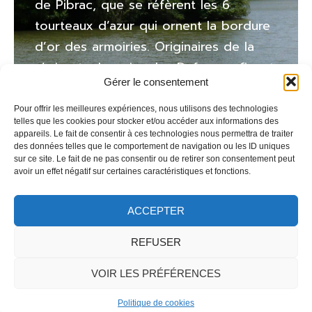
de Pibrac, que se réfèrent les 6
tourteaux d’azur qui ornent la bordure
d’or des armoiries. Originaires de la
région toulousaine, les Dufaur se fixent
Gérer le consentement
dans l’orléanais à la fin du XVIème
siècle et y font souche, notamment à
Pour offrir les meilleures expériences, nous utilisons des technologies
telles que les cookies pour stocker et/ou accéder aux informations des
Boismorand.
appareils. Le fait de consentir à ces technologies nous permettra de traiter
des données telles que le comportement de navigation ou les ID uniques
sur ce site. Le fait de ne pas consentir ou de retirer son consentement peut
avoir un effet négatif sur certaines caractéristiques et fonctions.
ACCEPTER
REFUSER
VOIR LES PRÉFÉRENCES
Politique de cookies