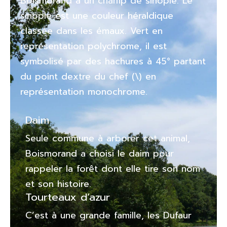
Boismorand a un champ de sinople. Le
sinople est une couleur héraldique
classée dans les émaux. Vert en
représentation polychrome, il est
symbolisé par des hachures à 45° partant
du point dextre du chef (\) en
représentation monochrome.
Daim
Seule commune à arborer cet animal,
Boismorand a choisi le daim pour
rappeler la forêt dont elle tire son nom
et son histoire.
Tourteaux d’azur
C’est à une grande famille, les Dufaur