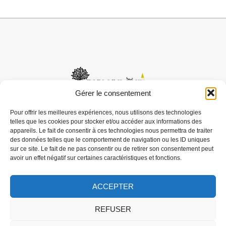
Gérer le consentement
Pour offrir les meilleures expériences, nous utilisons des technologies
telles que les cookies pour stocker et/ou accéder aux informations des
Mairie de Boismorand
appareils. Le fait de consentir à ces technologies nous permettra de traiter
Rue de la mairie
des données telles que le comportement de navigation ou les ID uniques
sur ce site. Le fait de ne pas consentir ou de retirer son consentement peut
45290 BOISMORAND
avoir un effet négatif sur certaines caractéristiques et fonctions.
02 38 31 82 69
Nous contacter
ACCEPTER
Horaires d'ouverture
Mme PRESSOIR Christelle vous accueille:
REFUSER
Lundi de 8h30 à 12h00